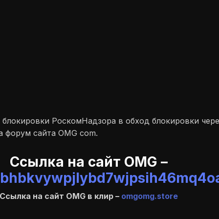
 блокировки РоскомНадзора в обход блокировки через
на форум сайта OMG com.
Ссылка на сайт OMG –
hbkvywpjlybd7wjpsih46mq4oa
Ссылка на сайт OMG в клир –
omgomg.store