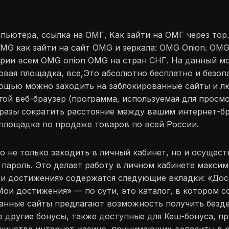
пьютера, ссылка на ОМГ, Как зайти на ОМГ через тор
 OMG как зайти на сайт OMG и зеркала: OMG Onion. OMG
ории всем OMG onion OMG на стран СНГ. На данный м
вая площадка, все,Это абсолютно бесплатно и безопа
мощью можно заходить на заблокированные сайты и л
угой веб-браузер (программа, используемая для просм
 в разы сократить расстояние между вашим интернет-бр
площадка по продаже товаров по всей России.
 не только заходить в личный кабинет, но и осущест
 пароль. Это делает работу в личном кабинете максим
ои достижения» содержатся следующие вкладки: «Дос
Мои достижения» — по сути, это каталог, в котором 
занные сайты предлагают возможность получить безд
е другие бонусы, также доступные для Кеш-бонуса, 