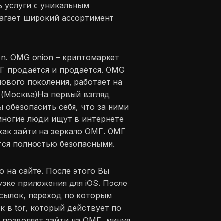
ь услуги с уникальным
лагает широкий ассортимент
on. OMG onion – криптомаркет
МГ продаётся и продаётся. OMG
нового поколения, работает на
ь (Москва)На первый взгляд
ы обезопасить себя, что за ними
 многие люди ищут в интернете
как зайти на зеркало ОМГ. ОМГ
ются полностью безопасными.
 на сайте. После этого Вы
узке приложения для iOS. После
ссылок, переход по которым
 в tor, который действует по
й позволяет зайти на ОМГ, минуя