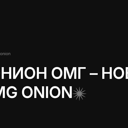
onion
НИОН ОМГ – НО
MG ONION