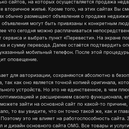
ко сайтов, на которых осуществляется продажа недв
е вторичное жильё. Кроме того, на этих сайтах Вы с
тах обычно размещают объявления о продаже недвижи
 объявления могут быть привязаны к конкретным люд
ее что сегодня можно расплачиваться непосредствен
т сервиса и выбрать пункт «Перевести». На экране по
нка и сумму перевода. Далее остаётся подтвердить о
указанный мобильный телефон. После этой процедуры
дит оповещение.
ает для авторизации, сохраняются абсолютно в безоп
, так как оно является точной копией оригинала, ко
льного устройств. Но это не единственное, в чем плю
д оптимизацией и расширением своего функционала, 
можете зайти на основной сайт по какой-то причине,
ало, то вы увидите, что он точно такой же, как и глав
. Поэтому это не влияет на работоспособность сайта. 
 и дизайн основного сайта OMG. Все товары и услуги