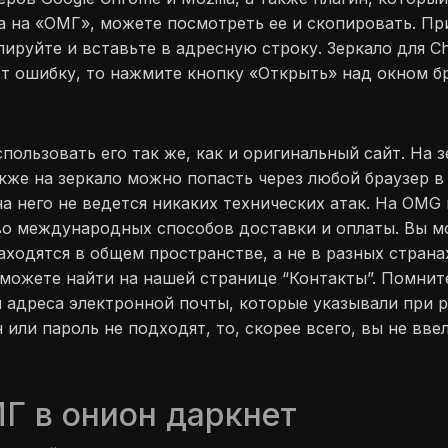
а на «ОМГ», можете посмотреть ее и скопировать. Пр
ируйте и вставьте в адресную строку. Зеркало для Chr
ает ошибку, то нажмите кнопку «Открыть» над окном бр
ользовать его так же, как и оригинальный сайт. На з
акже на зеркало можно попасть через любой браузер 
 на него не ведется никаких технических атак. На OMG
во международных способов доставки и оплаты. Вы 
 находятся в общем пространстве, а не в разных страна
 можете найти на нашей странице “Контакты”. Помнит
и адреса электронной почты, которые указывали при р
 или пароль не подходят, то, скорее всего, вы не вве
Г в онион даркнет