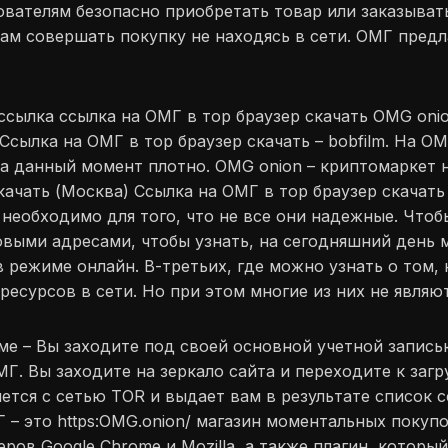
ователям безопасно приобретать товар или заказыват
ам совершать покупку не находясь в сети. ОМГ пред
 ссылка ссылка на ОМГ в тор браузер скачать OMG oni
 Ссылка на ОМГ в тор браузер скачать – bobfilm. На О
на данный момент плотно. OMG onion – криптомаркет 
качать (Москва) Ссылка на ОМГ в тор браузер скачат
о необходимо для того, что не все они надежные. Чтоб
ковыми адресами, чтобы узнать, на сегодняшний день
 режиме онлайн. В-третьих, где можно узнать о том, 
ресурсов в сети. Но при этом многие из них не явля
е – Вы заходите под своей основной учетной записью
Г. Вы заходите на зеркало сайта и переходите к загр
ется с сетью TOR и выдает вам в результате список 
– это https:OMG.onion/ магазин моментальных покупок
ров Google Chrome и Mozilla, а также плагин, которы