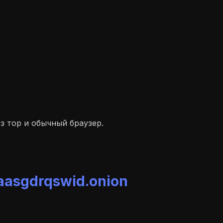
 тор и обычный браузер.
asgdrqswid.onion