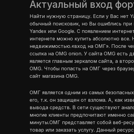
Актуальный вход фо
Найти нужную страницу. Если у Вас нет Y
обычный поисковик, но Вы ошиблись при в
Yandex или Google. С появлением интерне
интернете можно купить абсолютно все. 
недвижимостью.«вход на ОМГ». После чег
ссылка на OMG onion. У сайта OMG есть д
является главным зеркалом сайта, а втор
OMG. Чтобы попасть на ОМГ через браузер
сайт магазина OMG.
ОМГ является одним из самых безопасны
его, т.к. он защищен от взлома. А, как 
вывода средств. В сети существуют аналог
многие клиенты предпочитают именно сай
минуты.ОМГ представляет собой веб-рес
товар или заказать услугу. Данный ресур