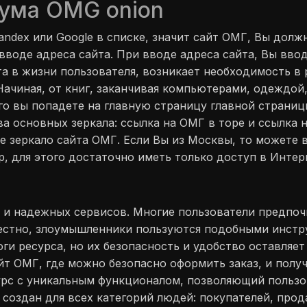
рума OMG onion
andex или Google в списке, значит сайт ОМГ, Вы долж
воде адреса сайта. При вводе адреса сайта, Вы ввод
та в жизни пользователя, возникает необходимость в 
Начиная, от книг, заканчивая компьютерами, одеждой
о вы попадете на главную страницу главной страницы
ва основных зеркала: ссылка на ОМГ в торе и ссылка н
ое зеркало сайта ОМГ. Если Вы из Москвы, то можете 
, для этого достаточно иметь только доступ в Интерн
х и надежных сервисов. Многие пользователи предпо
известно, злоумышленники пользуются подобными инст
и ресурса, но их безопасность и удобство оставляет 
т ОМГ, где можно безопасно оформить заказ, и получ
урс с уникальным функционалом, позволяющий пользо
с создан для всех категорий людей: покупателей, прод